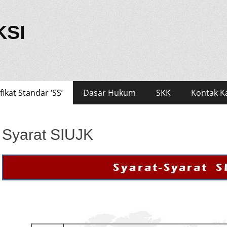
KSI
fikat Standar ‘SS’
Dasar Hukum
SKK
Kontak K
Syarat SIUJK