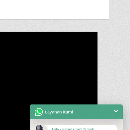
Layanan Kami
Anita - Tritemas Surya Persada