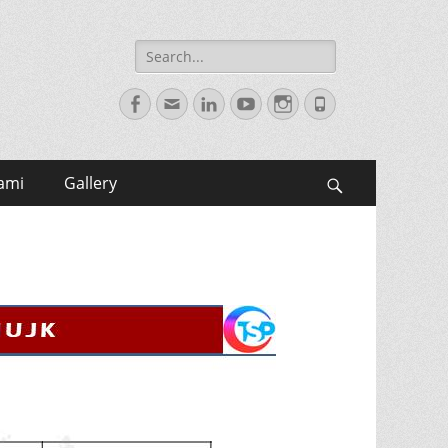
Search
for:
Facebook
Email
LinkedIn
YouTube
Instagram
Phone
ami
Gallery
Search