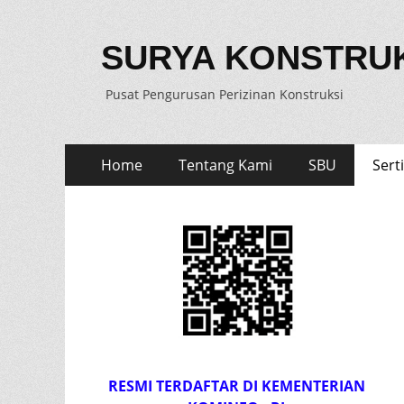
SURYA KONSTRU
Pusat Pengurusan Perizinan Konstruksi
Skip
Primary
Home
Tentang Kami
SBU
Serti
to
Menu
content
RESMI TERDAFTAR DI KEMENTERIAN