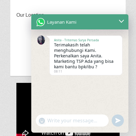
Our Location
Layanan Kami
Anita - Tritemas Surya Persada
Terimakasih telah
menghubungi Kami.
Perkenalkan saya Anita.
Marketing TSP Ada yang bisa
kami bantu bpk/ibu ?
08:11
"+chaty_settings.lang.emoji_picker+"
undefined
WhatsApp
Message