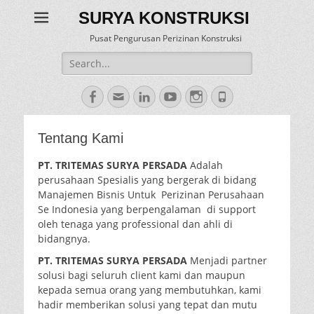
SURYA KONSTRUKSI
Pusat Pengurusan Perizinan Konstruksi
Search
for:
Facebook
Email
LinkedIn
YouTube
Instagram
Phone
Tentang Kami
PT. TRITEMAS SURYA PERSADA
Adalah
perusahaan Spesialis yang bergerak di bidang
Manajemen Bisnis Untuk Perizinan Perusahaan
Se Indonesia yang berpengalaman di support
oleh tenaga yang professional dan ahli di
bidangnya.
PT. TRITEMAS SURYA PERSADA
Menjadi partner
solusi bagi seluruh client kami dan maupun
kepada semua orang yang membutuhkan, kami
hadir memberikan solusi yang tepat dan mutu