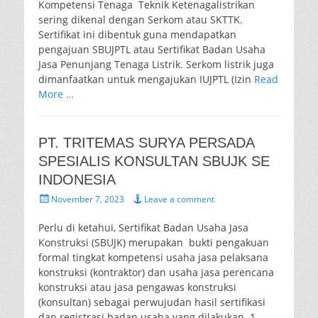
Kompetensi Tenaga Teknik Ketenagalistrikan
sering dikenal dengan Serkom atau SKTTK.
Sertifikat ini dibentuk guna mendapatkan
pengajuan SBUJPTL atau Sertifikat Badan Usaha
Jasa Penunjang Tenaga Listrik. Serkom listrik juga
dimanfaatkan untuk mengajukan IUJPTL (Izin
Read
More …
PT. TRITEMAS SURYA PERSADA
SPESIALIS KONSULTAN SBUJK SE
INDONESIA
Posted
November 7, 2023
Leave a comment
on
Perlu di ketahui, Sertifikat Badan Usaha Jasa
Konstruksi (SBUJK) merupakan bukti pengakuan
formal tingkat kompetensi usaha jasa pelaksana
konstruksi (kontraktor) dan usaha jasa perencana
konstruksi atau jasa pengawas konstruksi
(konsultan) sebagai perwujudan hasil sertifikasi
dan registrasi badan usaha yang dilakukan. 1.