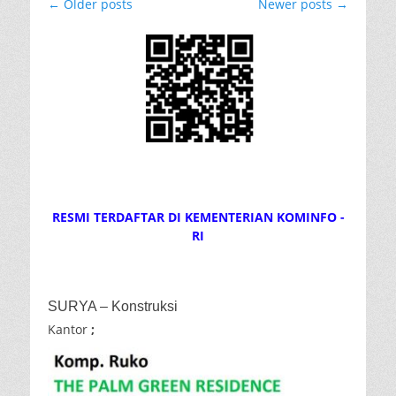
Post
←
Older posts
Newer posts
→
navigation
RESMI TERDAFTAR DI KEMENTERIAN KOMINFO -
RI
SURYA – Konstruksi
Kantor
;