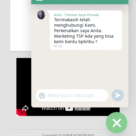
Anita - Tritemas Surya Persada
Terimakasih telah
menghubungi Kami.
Perkenalkan saya Anita.
Marketing TSP Ada yang bisa
kami bantu bpk/ibu ?
07:29
"+chaty_settings.lang.emoji_picker+"
undefined
WhatsApp
Message
Hide
Copyright © SURYA KONSTRUKSI