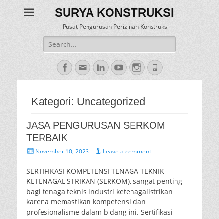
SURYA KONSTRUKSI
Pusat Pengurusan Perizinan Konstruksi
Search
for:
Facebook
Email
LinkedIn
YouTube
Instagram
Phone
Kategori:
Uncategorized
JASA PENGURUSAN SERKOM
TERBAIK
Posted
November 10, 2023
Leave a comment
on
SERTIFIKASI KOMPETENSI TENAGA TEKNIK
KETENAGALISTRIKAN (SERKOM), sangat penting
bagi tenaga teknis industri ketenagalistrikan
karena memastikan kompetensi dan
profesionalisme dalam bidang ini. Sertifikasi